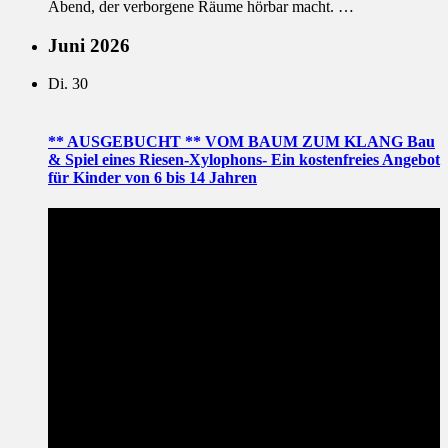
Abend, der verborgene Räume hörbar macht. …
Juni 2026
Di.
30
** AUSGEBUCHT ** VOM BAUM ZUM KLANG Bau
& Spiel eines Riesen-Xylophons- Ein kostenfreies Angebot
für Kinder von 6 bis 14 Jahren