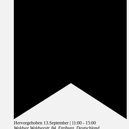
Hervorgehoben
13.September | 11:00
-
15:00
Waldsee
Waldseestr. 84, Freiburg, Deutschland