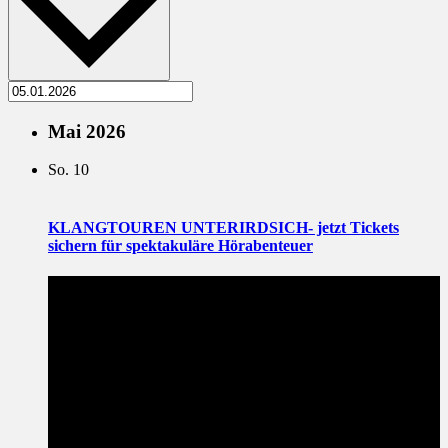
Mai 2026
So.
10
KLANGTOUREN UNTERIRDSICH- jetzt Tickets
sichern für spektakuläre Hörabenteuer