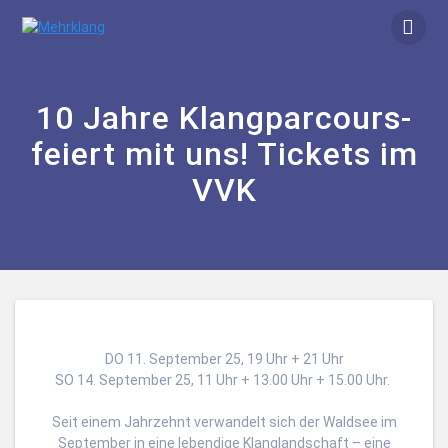
Zum
Inhalt
springen
10 Jahre Klangparcours-
feiert mit uns! Tickets im
VVK
DO 11. September 25, 19 Uhr + 21 Uhr
SO 14. September 25, 11 Uhr + 13.00 Uhr + 15.00 Uhr.
Seit einem Jahrzehnt verwandelt sich der Waldsee im
September in eine lebendige Klanglandschaft – eine