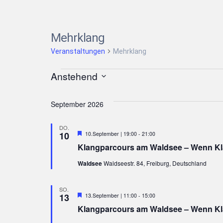
Mehrklang
Veranstaltungen
Mehrklang
Veranstaltungen
Anstehend
Datum
wählen.
September 2026
DO.
Hervorgehoben
10
10.September | 19:00
-
21:00
Klangparcours am Waldsee – Wenn Kl
Waldsee
Waldseestr. 84, Freiburg, Deutschland
SO.
Hervorgehoben
13
13.September | 11:00
-
15:00
Klangparcours am Waldsee – Wenn Kl