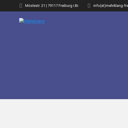
Zum
Möslestr. 21 | 79117 Freiburg i.Br.
info(at)mehrklang-fr
Inhalt
springen