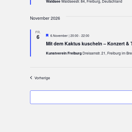
Waldsee
Waldseestr. 84, Freiburg, Deutschland
November 2026
FR.
Hervorgehoben
6
6.November | 20:00
-
22:00
Mit dem Kaktus kuscheln – Konzert &
Kunstverein Freiburg
Dreisamstr. 21, Freiburg im Br
Veranstaltungen
Vorherige