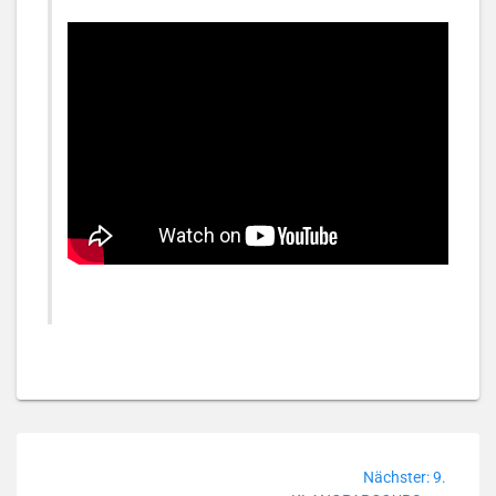
Beitragsnavigation
Nächster
Nächster:
9.