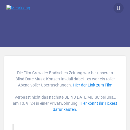
Zum
Inhalt
springen
Die Film-Crew der Badischen Zeitung war bei unserem
Blind Date Music Konzert im Juli dabei… es war ein toller
Abend voller Überraschungen.
Hier der Link zum Film
Verpasst nicht das nächste BLIND DATE MUISC bei uns…
am 10. 9. 24 in einer Privatwohnung.
Hier könnt ihr Tickest
dafür kaufen.