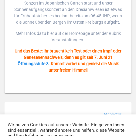
Konzert im Japanischen Garten statt und unser
Sonnenaufgangskonzert an den Dresiamwiesen ist etwas
für Frühaufsteher- es beginnt bereits um 06.45UHR, wenn
die Sonne über den Bergen iim Osten Freiburgs aufgeht.
Mehr Infos dazu hier auf der Homepage unter der Rubrik
Veranstaltungen.
Und das Beste: Ihr braucht kein Test oder einen Impf-oder
Genesenennachweis, denn es gilt seit 7. Juni 21
Öffnungsstufe 3
.
Kommt vorbei und genießt die Musik
unter freiem Himmel!
.
Beitragsnavigation
Nächst
Nächster:
Beitrag
Sonnenaufgangskonzert
Vorheriger
Vorherige:
Tusch des
Wir nutzen Cookies auf unserer Website. Einige von ihnen
am SO. 20.06.21
sind essenziell, während andere uns helfen, diese Website
Beitrag:
Monats @ home
Dreisamwiesen findet
und Ihre Erfahrung zu verbessern.