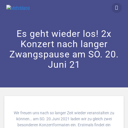
Zum
Inhalt
springen
Es geht wieder los! 2x
Konzert nach langer
Zwangspause am SO. 20.
Juni 21
Wir freuen uns nach so langer Zeit wieder veranstalten zu
können… am SO. 20.Juni 2021 laden wir zu gleich zwei
besonderen Konzertformaten ein. Erstmals findet ein