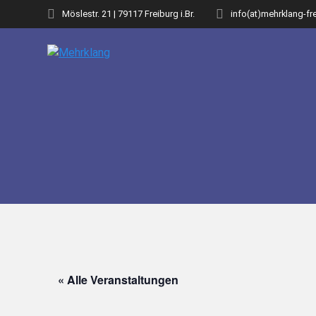
Zum
Möslestr. 21 | 79117 Freiburg i.Br.
info(at)mehrklang-fr
Inhalt
springen
« Alle Veranstaltungen