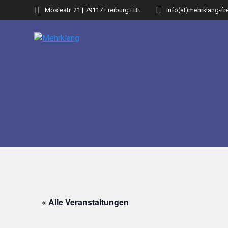
Zum
Möslestr. 21 | 79117 Freiburg i.Br.
info(at)mehrklang-fr
Inhalt
springen
« Alle Veranstaltungen