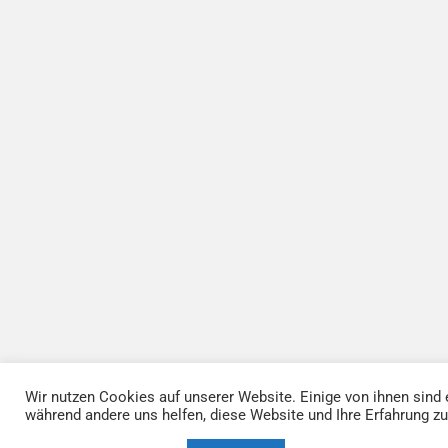
a
n
u
n
v
V
n
s
g
i
e
i
g
r
c
a
h
a
t
t
n
e
i
s
n
o
t
-
n
a
N
a
l
Wir nutzen Cookies auf unserer Website. Einige von ihnen sind e
v
t
während andere uns helfen, diese Website und Ihre Erfahrung zu
i