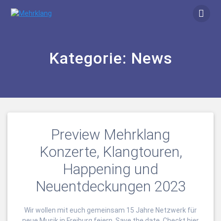
Zum
Inhalt
springen
Kategorie:
News
Preview Mehrklang
Konzerte, Klangtouren,
Happening und
Neuentdeckungen 2023
Wir wollen mit euch gemeinsam 15 Jahre Netzwerk für
neue Musik in Freiburg feiern. Save the date. Checkt hier