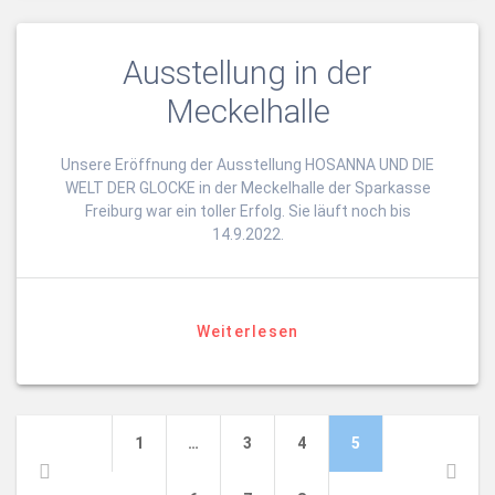
Ausstellung in der
Meckelhalle
Unsere Eröffnung der Ausstellung HOSANNA UND DIE
WELT DER GLOCKE in der Meckelhalle der Sparkasse
Freiburg war ein toller Erfolg. Sie läuft noch bis
14.9.2022.
Weiterlesen
Beitragsnavigation
Seite
Seite
Seite
Seite
1
…
3
4
5