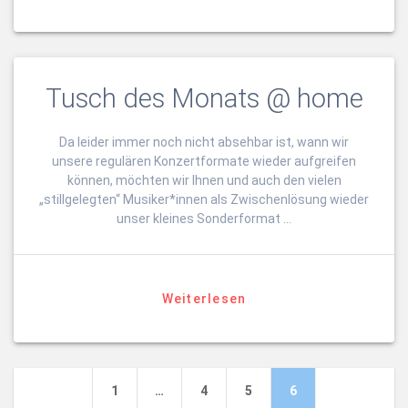
Tusch des Monats @ home
Da leider immer noch nicht absehbar ist, wann wir
unsere regulären Konzertformate wieder aufgreifen
können, möchten wir Ihnen und auch den vielen
„stillgelegten“ Musiker*innen als Zwischenlösung wieder
unser kleines Sonderformat …
Weiterlesen
Beitragsnavigation
Seite
Seite
Seite
Seite
1
…
4
5
6