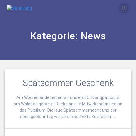
Zum
Inhalt
springen
Kategorie:
News
Spätsommer-Geschenk
Am Wochenende haben wir unseren 5. Klangparcours
am Waldsee gerockt! Danke an alle Mitwirkenden und an
das Publikum! Die laue Spätsommernacht und der
sonnige Sonntag waren die perfekte Kulisse für …